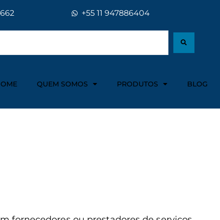
5662
+55 11 947886404
HOME
QUEM SOMOS
PRODUTOS
BLOG
 fornecedores ou prestadores de serviços.