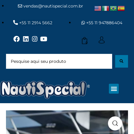
vendas@nautispecial.com.br
+55 11 2914 5662
+55 11 947886404
0