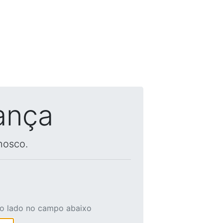
ança
nosco.
ao lado no campo abaixo