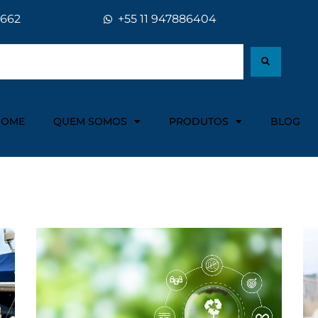
5662
+55 11 947886404
HOME
QUEM SOMOS
PRODUTOS
BLOG