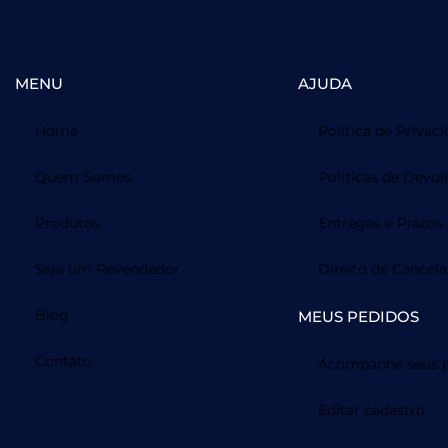
MENU
AJUDA
Home
Politica de Privac
Quem Somos
Politicas de Devol
Produtos
Entregas e Prazos
Seja um Revendedor
Direito de Cancel
Blog
MEUS PEDIDOS
Contato
Acompanhe seus p
Editar cadastro