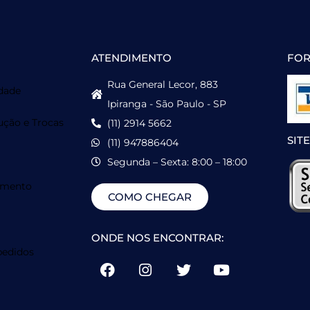
ATENDIMENTO
FOR
Rua General Lecor, 883
idade
Ipiranga - São Paulo - SP
ução e Trocas
(11) 2914 5662
SIT
(11) 947886404
Segunda – Sexta: 8:00 – 18:00
amento
COMO CHEGAR
ONDE NOS ENCONTRAR:
edidos