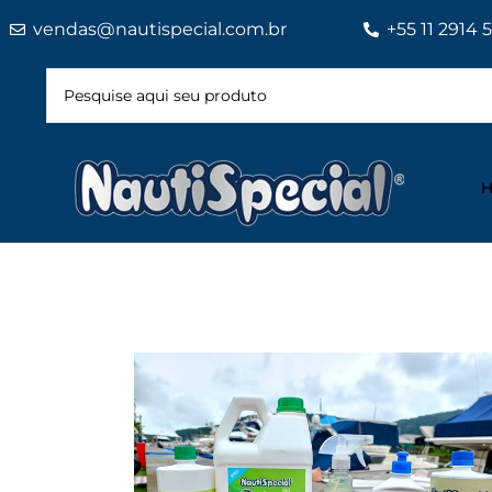
vendas@nautispecial.com.br
+55 11 2914 