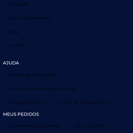
Produtos
Seja um Revendedor
Blog
Contato
AJUDA
Politica de Privacidade
Politicas de Devolução e Trocas
Entregas e Prazos
Direito de Cancelamento
MEUS PEDIDOS
Acompanhe seus pedidos
Editar cadastro