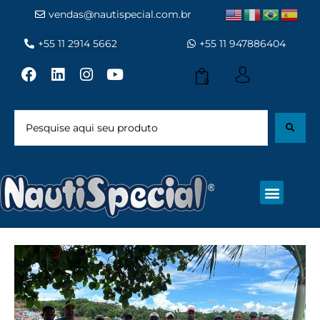
vendas@nautispecial.com.br
+55 11 2914 5662
+55 11 947886404
0