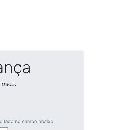
ança
nosco.
ao lado no campo abaixo